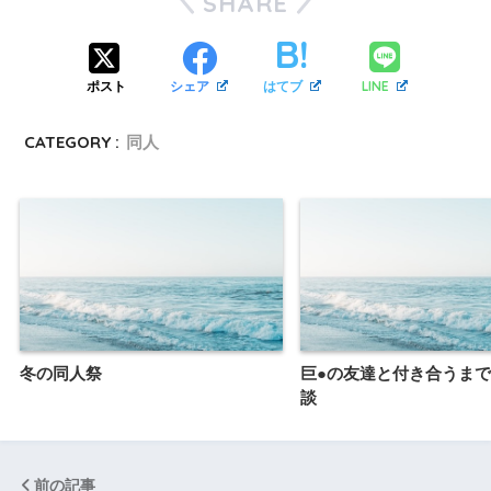
SHARE
LINE
ポスト
シェア
はてブ
CATEGORY :
同人
冬の同人祭
巨●の友達と付き合うまで
談
前の記事