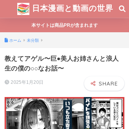
日本漫画と動画の世界
本サイトは商品PRが含まれます
ホーム
未分類
教えてアゲル〜巨●美人お姉さんと浪人
生の僕の○○なお話〜
2025年1月20日