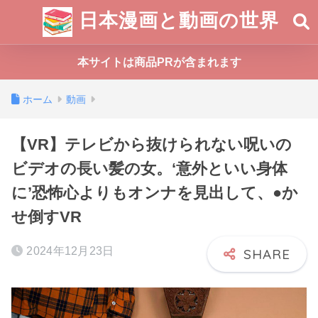
日本漫画と動画の世界
本サイトは商品PRが含まれます
ホーム
動画
【VR】テレビから抜けられない呪いの
ビデオの長い髪の女。‘意外といい身体
に’恐怖心よりもオンナを見出して、●か
せ倒すVR
2024年12月23日